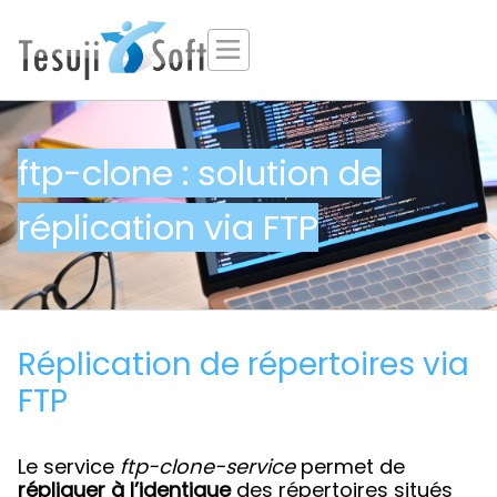
ftp-clone : solution de
réplication via FTP
Réplication de répertoires via
FTP
Le service
ftp-clone-service
permet de
répliquer à l’identique
des répertoires situés